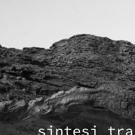
sintesi tra