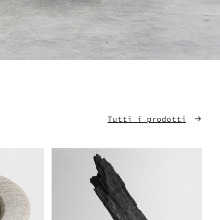
Tutti i prodotti