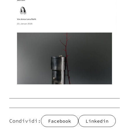
Vuoi sapere di più su questo
prodotto, scrivici
Scarica il catalogo e
lasciati stupire da un mondo
Imperfetto
Condividi:
Facebook
Linkedin