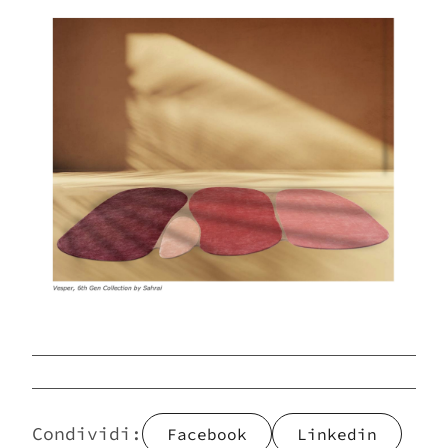
Vuoi sapere di più su questo
prodotto, scrivici
Scarica il catalogo e
lasciati stupire da un mondo
Imperfetto
Condividi:
Facebook
Linkedin