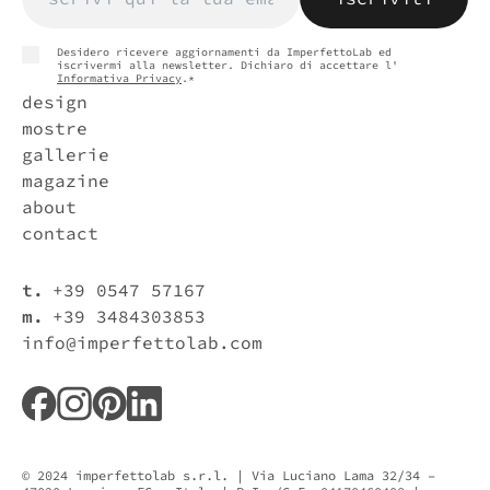
Desidero ricevere aggiornamenti da ImperfettoLab ed
iscrivermi alla newsletter. Dichiaro di accettare l'
Informativa Privacy
.*
design
mostre
gallerie
magazine
about
contact
t.
+39 0547 57167
m.
+39 3484303853
info@imperfettolab.com
© 2024 imperfettolab s.r.l. | Via Luciano Lama 32/34 –