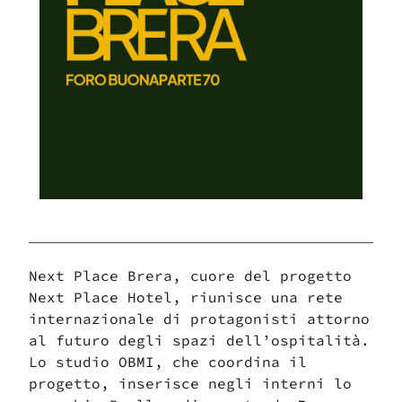
Next Place Brera, cuore del progetto
Next Place Hotel, riunisce una rete
Vuoi sapere di più su questo
internazionale di protagonisti attorno
al futuro degli spazi dell’ospitalità.
prodotto, scrivici
Scarica il catalogo e
Lo studio OBMI, che coordina il
lasciati stupire da un mondo
progetto, inserisce negli interni lo
Imperfetto