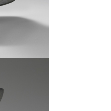
 catalogo e lasciati st
di più su questo prodo
mondo Imperfetto