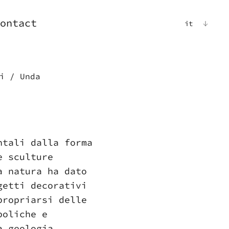
ontact
it
i
/ Unda
ntali dalla forma
e sculture
a natura ha dato
getti decorativi
propriarsi delle
boliche e
a geologia.