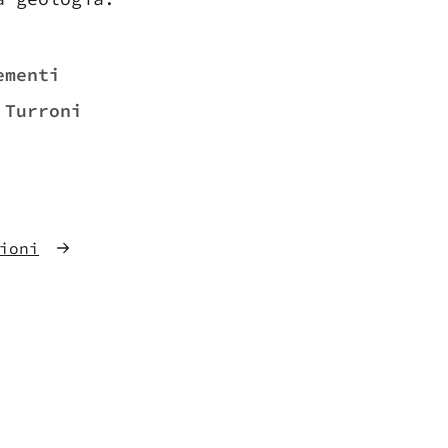
ementi
 Turroni
ioni