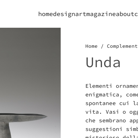
home
design
art
magazine
about
c
Home
/
Complement
Unda
Elementi orname
enigmatica, com
spontanee cui l
vita. Vasi o og
che sembrano ap
suggestioni sim
misteriose dell