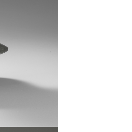
rsonali Ai Sensi Dell'art.13 Del Regolamento UE 679/2016 (GDPR)
Informat
rsonali Ai Sensi Dell'art.13 Del Regolamento UE 679/2016 (GDPR)
Informat
mperfettoLab ed iscrivermi alla newsletter. Dichiaro di accettare l'
Inf
mperfettoLab ed iscrivermi alla newsletter. Dichiaro di accettare l'
Inf