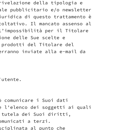
rivelazione della tipologia e
ale pubblicitario e/o newsletter
iuridica di questo trattamento è
coltativo. Il mancato assenso al
l’impossibilità per il Titolare
ione delle Sue scelte e
upire da un
tto, scrivici
 prodotti del Titolare del
erranno inviate alla e-mail da
'utente.
ò comunicare i Suoi dati
e l'elenco dei soggetti ai quali
 tutela dei Suoi diritti,
omunicati a terzi.
sciplinata al punto che