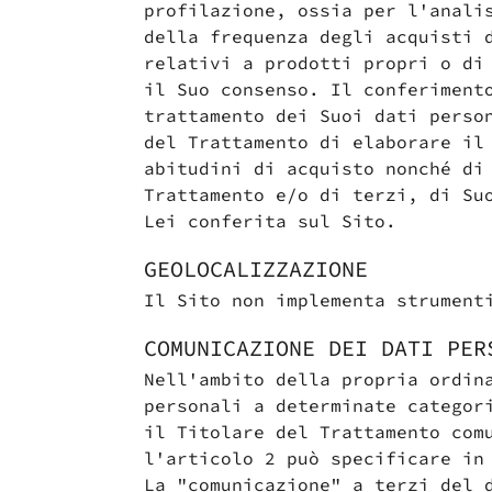
profilazione, ossia per l'anali
della frequenza degli acquisti 
relativi a prodotti propri o di
il Suo consenso. Il conferiment
trattamento dei Suoi dati perso
del Trattamento di elaborare il
Scarica il
Vuoi sapere 
abitudini di acquisto nonché di
Trattamento e/o di terzi, di Su
Lei conferita sul Sito.
GEOLOCALIZZAZIONE
Il Sito non implementa strument
COMUNICAZIONE DEI DATI PER
Nell'ambito della propria ordin
personali a determinate categor
il Titolare del Trattamento com
l'articolo 2 può specificare in
La "comunicazione" a terzi del 