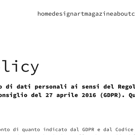
home
design
art
magazine
about
c
olicy
o di dati personali ai sensi del Rego
onsiglio del 27 aprile 2016 (GDPR). Q
onto di quanto indicato dal GDPR e dal Codice