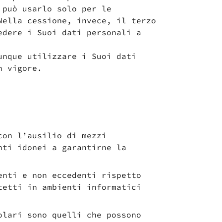
 può usarlo solo per le
Nella cessione, invece, il terzo
edere i Suoi dati personali a
unque utilizzare i Suoi dati
n vigore.
iva Privacy
.*
iva Privacy
.*
ormativa Privacy
.
ormativa Privacy
.
con l’ausilio di mezzi
nti idonei a garantirne la
* campi obbligatori
* campi obbligatori
enti e non eccedenti rispetto
tetti in ambienti informatici
olari sono quelli che possono