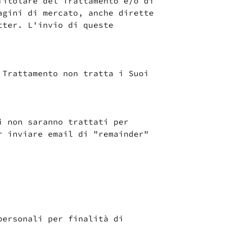
Titolare del Trattamento e/o di
agini di mercato, anche dirette
tter. L'invio di queste
 Trattamento non tratta i Suoi
i non saranno trattati per
r inviare email di "remainder"
personali per finalità di