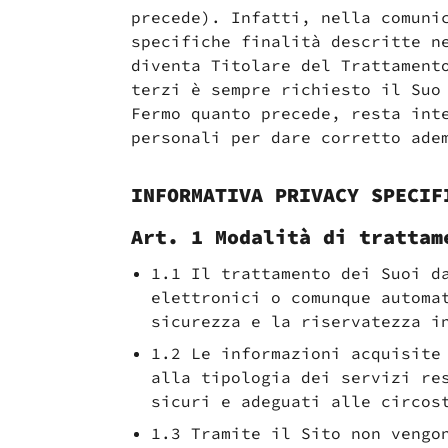
precede). Infatti, nella comuni
specifiche finalità descritte n
diventa Titolare del Trattament
terzi è sempre richiesto il Suo
Fermo quanto precede, resta int
personali per dare corretto ade
INFORMATIVA PRIVACY SPECIF
Autorizzo Il Trattamento Dei Dati Pe
Art. 1 Modalità di trattam
Autorizzo Il Trattamento Dei Dati Pe
Desidero ricevere aggiornamenti da I
Desidero ricevere aggiornamenti da I
1.1 Il trattamento dei Suoi d
elettronici o comunque automa
sicurezza e la riservatezza i
1.2 Le informazioni acquisite
alla tipologia dei servizi re
sicuri e adeguati alle circos
1.3 Tramite il Sito non vengo