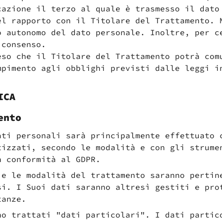
cazione il terzo al quale è trasmesso il dato
el rapporto con il Titolare del Trattamento. 
o autonomo del dato personale. Inoltre, per c
 consenso.
eso che il Titolare del Trattamento potrà com
mpimento agli obblighi previsti dalle leggi i
ICA
rsonali Ai Sensi Dell'art.13 Del Regolamento UE 679/2016 (GDPR)
Informat
ento
rsonali Ai Sensi Dell'art.13 Del Regolamento UE 679/2016 (GDPR)
Informat
mperfettoLab ed iscrivermi alla newsletter. Dichiaro di accettare l'
Inf
mperfettoLab ed iscrivermi alla newsletter. Dichiaro di accettare l'
Inf
ati personali sarà principalmente effettuato 
tizzati, secondo le modalità e con gli strume
n conformità al GDPR.
 e le modalità del trattamento saranno pertin
si. I Suoi dati saranno altresì gestiti e pro
tanze.
no trattati "dati particolari". I dati partic