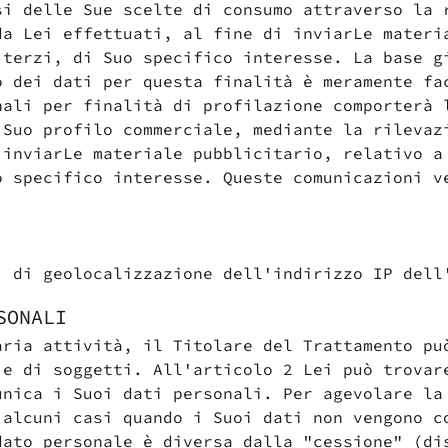
si delle Sue scelte di consumo attraverso la 
da Lei effettuati, al fine di inviarLe materi
 terzi, di Suo specifico interesse. La base g
o dei dati per questa finalità è meramente fa
nali per finalità di profilazione comporterà 
 Suo profilo commerciale, mediante la rilevaz
 catalogo e lasciati st
di più su questo prodo
 inviarLe materiale pubblicitario, relativo a
mondo Imperfetto
o specifico interesse. Queste comunicazioni v
i di geolocalizzazione dell'indirizzo IP dell
SONALI
aria attività, il Titolare del Trattamento pu
ie di soggetti. All'articolo 2 Lei può trovar
unica i Suoi dati personali. Per agevolare la
 alcuni casi quando i Suoi dati non vengono c
dato personale è diversa dalla "cessione" (di