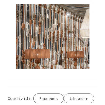
Vuoi sapere di più su questo
prodotto, scrivici
Scarica il catalogo e
lasciati stupire da un mondo
Imperfetto
Condividi:
Facebook
Linkedin