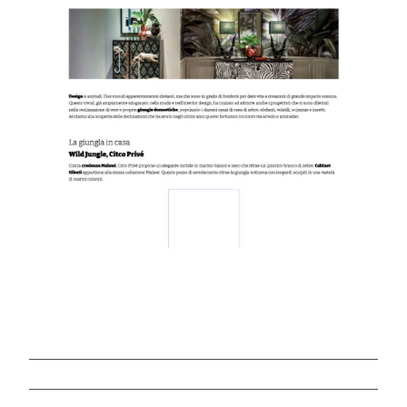
Vuoi sapere di più su questo
prodotto, scrivici
Scarica il catalogo e
lasciati stupire da un mondo
Imperfetto