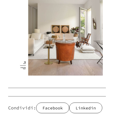
Vuoi sapere di più su questo
prodotto, scrivici
Scarica il catalogo e
lasciati stupire da un mondo
Imperfetto
Condividi:
Facebook
Linkedin