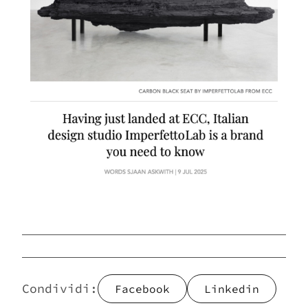
Vuoi sapere di più su questo
prodotto, scrivici
Scarica il catalogo e
lasciati stupire da un mondo
Imperfetto
Condividi:
Facebook
Linkedin