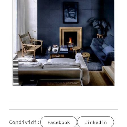
Vuoi sapere di più su questo
prodotto, scrivici
Scarica il catalogo e
lasciati stupire da un mondo
Imperfetto
Condividi:
Facebook
Linkedin